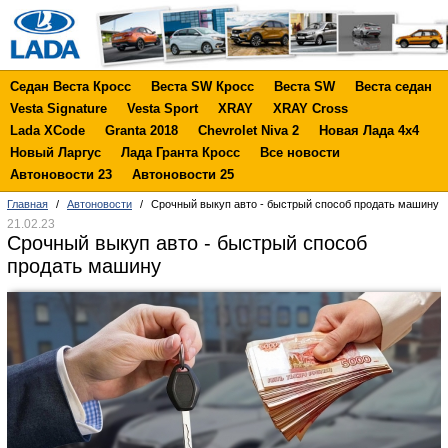
Седан Веста Кросс
Веста SW Кросс
Веста SW
Веста седан
Vesta Signature
Vesta Sport
XRAY
XRAY Cross
Lada XCode
Granta 2018
Chevrolet Niva 2
Новая Лада 4х4
Новый Ларгус
Лада Гранта Кросс
Все новости
Автоновости 23
Автоновости 25
Главная
/
Автоновости
/
Срочный выкуп авто - быстрый способ продать машину
21.02.23
Срочный выкуп авто - быстрый способ
продать машину