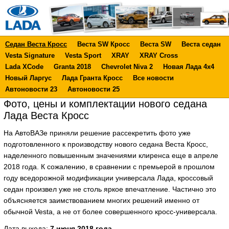
Седан Веста Кросс
Веста SW Кросс
Веста SW
Веста седан
Vesta Signature
Vesta Sport
XRAY
XRAY Cross
Lada XCode
Granta 2018
Chevrolet Niva 2
Новая Лада 4х4
Новый Ларгус
Лада Гранта Кросс
Все новости
Автоновости 23
Автоновости 25
Фото, цены и комплектации нового седана
Лада Веста Кросс
На АвтоВАЗе приняли решение рассекретить фото уже
подготовленного к производству нового седана Веста Кросс,
наделенного повышенным значениями клиренса еще в апреле
2018 года. К сожалению, в сравнении с премьерой в прошлом
году вседорожной модификации универсала Лада, кроссовый
седан произвел уже не столь яркое впечатление. Частично это
объясняется заимствованием многих решений именно от
обычной Vesta, а не от более совершенного кросс-универсала.
Дата выхода:
7 июня 2018 года