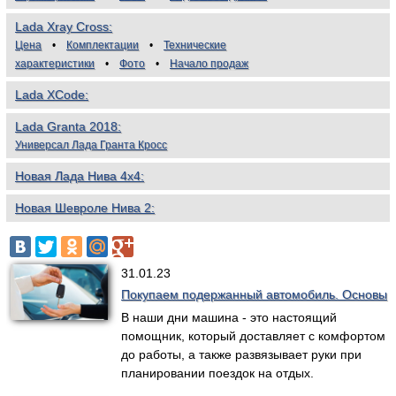
Lada Xray Cross
Цена
Комплектации
Технические
характеристики
Фото
Начало продаж
Lada XCode
Lada Granta 2018
Универсал Лада Гранта Кросс
Новая Лада Нива 4х4
Новая Шевроле Нива 2
31.01.23
Покупаем подержанный автомобиль. Основы
В наши дни машина - это настоящий
помощник, который доставляет с комфортом
до работы, а также развязывает руки при
планировании поездок на отдых.