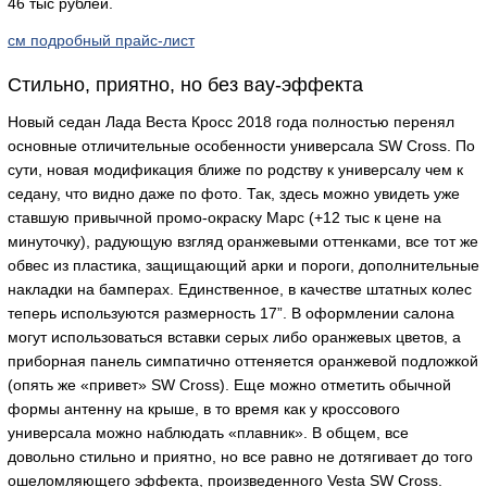
46 тыс рублей.
см подробный прайс-лист
Стильно, приятно, но без вау-эффекта
Новый седан Лада Веста Кросс 2018 года полностью перенял
основные отличительные особенности универсала SW Cross. По
сути, новая модификация ближе по родству к универсалу чем к
седану, что видно даже по фото. Так, здесь можно увидеть уже
ставшую привычной промо-окраску Марс (+12 тыс к цене на
минуточку), радующую взгляд оранжевыми оттенками, все тот же
обвес из пластика, защищающий арки и пороги, дополнительные
накладки на бамперах. Единственное, в качестве штатных колес
теперь используются размерность 17”. В оформлении салона
могут использоваться вставки серых либо оранжевых цветов, а
приборная панель симпатично оттеняется оранжевой подложкой
(опять же «привет» SW Cross). Еще можно отметить обычной
формы антенну на крыше, в то время как у кроссового
универсала можно наблюдать «плавник». В общем, все
довольно стильно и приятно, но все равно не дотягивает до того
ошеломляющего эффекта, произведенного Vesta SW Cross.