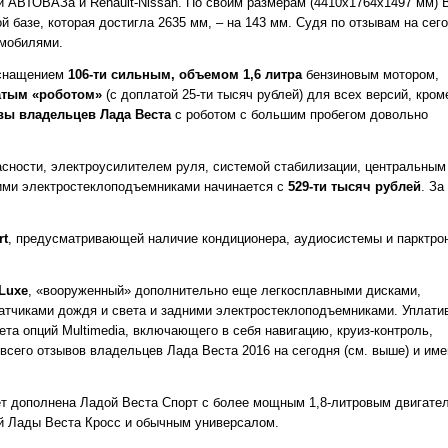
и АВТОВАЗа и Renault-Nissan. По своим размерам (4410х1764х1497 мм) 
 базе, которая достигла 2635 мм, – на 143 мм. Судя по отзывам на сего
омобилями.
оснащением
106-ти сильным, объемом 1,6 литра
бензиновым мотором,
атым «роботом»
(с доплатой 25-ти тысяч рублей) для всех версий, кром
вы владельцев Лада Веста
с роботом с большим пробегом довольно
сности, электроусилителем руля, системой стабилизации, центральным
ними электростеклоподъемниками начинается с
529-ти тысяч рублей
. За
rt
, предусматривающей наличие кондиционера, аудиосистемы и парктрон
Luxe
, «вооруженный» дополнительно еще легкосплавными дисками,
атчиками дождя и света и задними электростеклоподъемниками. Уплати
та опций Multimedia, включающего в себя навигацию, круиз-контроль,
сего отзывов владельцев Лада Веста 2016 на сегодня (см. выше) и име
ет дополнена Ладой Веста Спорт с более мощным 1,8-литровым двигате
й Лады Веста Кросс и обычным универсалом.