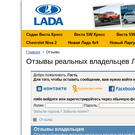
Седан Веста Кросс
Веста SW Кросс
Веста SW
Chevrolet Niva 2
Новая Лада 4х4
Новый Ларгу
Главная
/
Отзывы
Отзывы реальных владельцев Л
Добро пожаловать,
Гость
Для того, чтобы оставить сообщение, вам нужно войти 
либо войдите или зарегестрируйтесь через обычную ф
Логин:
Пароль:
Забыли пароль?
Забыли логин?
Отзывы
Отзывы владельцев
Отзывы и бортовые журналы реальных владельцев новой 