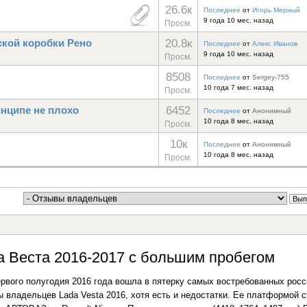
26.6к
Последнее
от
Игорь Мерный
9 года 10 мес. назад
Просм.
20.8к
ской коробки Рено
Последнее
от
Алекс Иванов
9 года 10 мес. назад
Просм.
8508
Последнее
от
Sergey-755
10 года 7 мес. назад
Просм.
6452
инципе не плохо
Последнее
от
Анонимный
10 года 8 мес. назад
Просм.
10к
Последнее
от
Анонимный
10 года 8 мес. назад
Просм.
 Веста 2016-2017 с большим пробегом
ервого полугодия 2016 года вошла в пятерку самых востребованных рос
 владельцев Lada Vesta 2016, хотя есть и недостатки. Ее платформой 