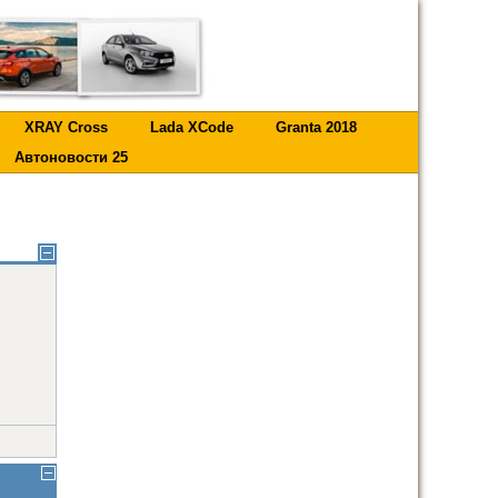
XRAY Cross
Lada XCode
Granta 2018
Автоновости 25