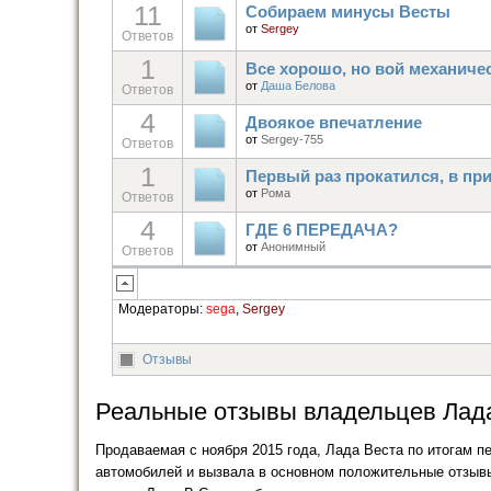
11
Собираем минусы Весты
от
Sergey
Ответов
1
Все хорошо, но вой механиче
от
Даша Белова
Ответов
4
Двоякое впечатление
от
Sergey-755
Ответов
1
Первый раз прокатился, в пр
от
Рома
Ответов
4
ГДЕ 6 ПЕРЕДАЧА?
от
Анонимный
Ответов
Модераторы:
sega
,
Sergey
Отзывы
Реальные отзывы владельцев Лада
Продаваемая с ноября 2015 года, Лада Веста по итогам п
автомобилей и вызвала в основном положительные отзывы