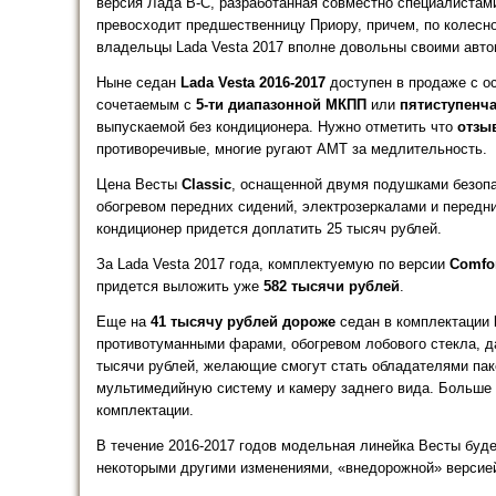
версия Лада В-С, разработанная совместно специалистам
превосходит предшественницу Приору, причем, по колесной
владельцы Lada Vesta 2017 вполне довольны своими авт
Ныне седан
Lada Vesta 2016-2017
доступен в продаже с 
сочетаемым с
5-ти диапазонной МКПП
или
пятиступенч
выпускаемой без кондиционера. Нужно отметить что
отзы
противоречивые, многие ругают АМТ за медлительность.
Цена Весты
Classic
, оснащенной двумя подушками безопа
обогревом передних сидений, электрозеркалами и перед
кондиционер придется доплатить 25 тысяч рублей.
За Lada Vesta 2017 года, комплектуемую по версии
Comfo
придется выложить уже
582 тысячи рублей
.
Еще на
41 тысячу рублей дороже
седан в комплектации
противотуманными фарами, обогревом лобового стекла, д
тысячи рублей, желающие смогут стать обладателями паке
мультимедийную систему и камеру заднего вида. Больше в
комплектации.
В течение 2016-2017 годов модельная линейка Весты буд
некоторыми другими изменениями, «внедорожной» версие