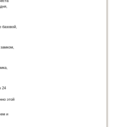
Веста
дня,
е базовой,
 замком,
ика,
в 24
нно этой
лем и