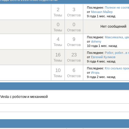
Последнее:
Полное не соотве
2
3
от
Михаил Майер
Темы
Ответов
9 года 1 мес. назад
0
0
Нет сообщений
Темы
Ответов
Последнее:
Максималка, цвет
4
9
от
doheny
Темы
Ответов
10 года 1 мес. назад
Последнее:
Робот, робот...в п
16
23
от
Евгений Куликов
Темы
Ответов
9 года 4 мес. назад
Последнее:
Кто сколько прое
10
6
от
Игорь
Темы
Ответов
9 года 2 мес. назад
Vesta с роботом и механикой