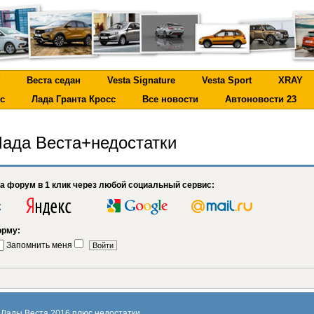
Веста седан
Vesta Signature
Vesta Sport
XRAY
с
Лада Гранта Кросс
Все новости
Автоновости 23
ада Веста+недостатки
на форум в 1 клик через любой социальный сервис:
орму:
Запомнить меня
Лады Веста 2016 плюс недостатки