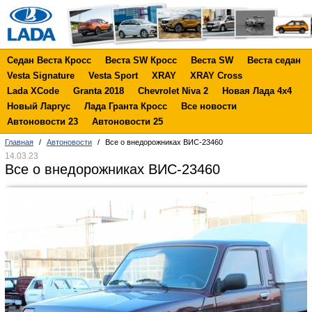
Седан Веста Кросс
Веста SW Кросс
Веста SW
Веста седан
Vesta Signature
Vesta Sport
XRAY
XRAY Cross
Lada XCode
Granta 2018
Chevrolet Niva 2
Новая Лада 4х4
Новый Ларгус
Лада Гранта Кросс
Все новости
Автоновости 23
Автоновости 25
Главная
/
Автоновости
/
Все о внедорожниках ВИС-23460
14.03.23
Все о внедорожниках ВИС-23460