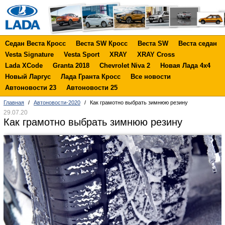
Седан Веста Кросс
Веста SW Кросс
Веста SW
Веста седан
Vesta Signature
Vesta Sport
XRAY
XRAY Cross
Lada XCode
Granta 2018
Chevrolet Niva 2
Новая Лада 4х4
Новый Ларгус
Лада Гранта Кросс
Все новости
Автоновости 23
Автоновости 25
Главная
/
Автоновости-2020
/
Как грамотно выбрать зимнюю резину
29.07.20
Как грамотно выбрать зимнюю резину