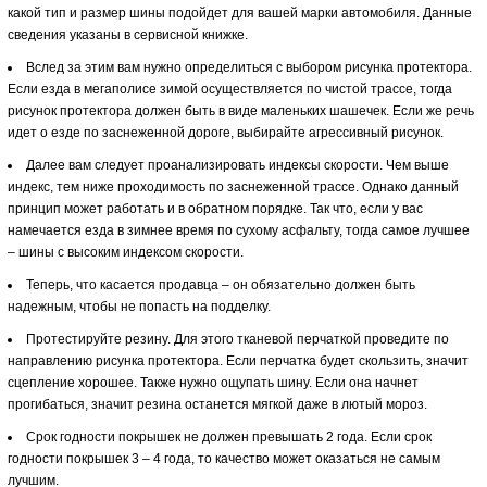
какой тип и размер шины подойдет для вашей марки автомобиля. Данные
сведения указаны в сервисной книжке.
Вслед за этим вам нужно определиться с выбором рисунка протектора.
Если езда в мегаполисе зимой осуществляется по чистой трассе, тогда
рисунок протектора должен быть в виде маленьких шашечек. Если же речь
идет о езде по заснеженной дороге, выбирайте агрессивный рисунок.
Далее вам следует проанализировать индексы скорости. Чем выше
индекс, тем ниже проходимость по заснеженной трассе. Однако данный
принцип может работать и в обратном порядке. Так что, если у вас
намечается езда в зимнее время по сухому асфальту, тогда самое лучшее
– шины с высоким индексом скорости.
Теперь, что касается продавца – он обязательно должен быть
надежным, чтобы не попасть на подделку.
Протестируйте резину. Для этого тканевой перчаткой проведите по
направлению рисунка протектора. Если перчатка будет скользить, значит
сцепление хорошее. Также нужно ощупать шину. Если она начнет
прогибаться, значит резина останется мягкой даже в лютый мороз.
Срок годности покрышек не должен превышать 2 года. Если срок
годности покрышек 3 – 4 года, то качество может оказаться не самым
лучшим.