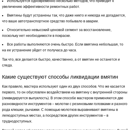
Используется одновременно несколько методов, что приводит к
увеличению эффективности ремонтных работ.
Вмятины будут устранены так, что даже никто и никогда не догадается,
что ваше автотранспортное средство побывало в аварии.
Относительно невысокий ценовой сегмент за восстановление,
поскольку нет необходимости в покраске.
Все работы выполняются очень быстро. Если вмятина небольшая, то
на ее устранение уйдет от получаса до часа.
Так что, все делается быстро, качественно, а от вмятин не останется и
следа.
Какие существуют способы ликвидации вмятин
Как правило, мастера используют один из двух способов. Что же касается
первого, то он обусловлен воздействием на вмятину с внутренней стороны
(ликвидируется выпуклость). В этом способе мастером применяются две
разновидности инструментов – молотки с резиновыми головками и разного
рода клюшки, рычажки. С помощью молотков выравнивают вмятины в
легкодоступных местах, а посредством других инструментов – в
труднодоступных.