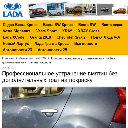
Седан Веста Кросс
Веста SW Кросс
Веста SW
Веста седан
Vesta Signature
Vesta Sport
XRAY
XRAY Cross
Lada XCode
Granta 2018
Chevrolet Niva 2
Новая Лада 4х4
Новый Ларгус
Лада Гранта Кросс
Все новости
Автоновости 23
Автоновости 25
Главная
/
Автоновости-2020
/
Профессиональное устранение вмятин без
дополнительных трат на покраску
22.07.20
Профессиональное устранение вмятин без
дополнительных трат на покраску