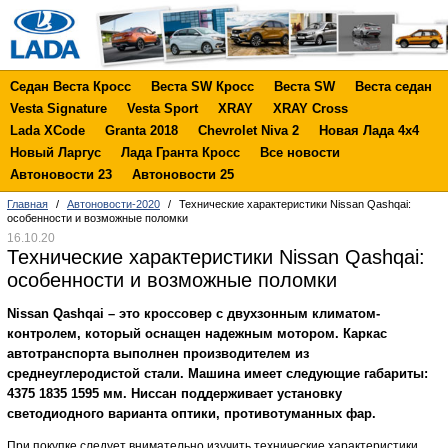
Седан Веста Кросс
Веста SW Кросс
Веста SW
Веста седан
Vesta Signature
Vesta Sport
XRAY
XRAY Cross
Lada XCode
Granta 2018
Chevrolet Niva 2
Новая Лада 4х4
Новый Ларгус
Лада Гранта Кросс
Все новости
Автоновости 23
Автоновости 25
Главная
/
Автоновости-2020
/
Технические характеристики Nissan Qashqai:
особенности и возможные поломки
16.10.20
Технические характеристики Nissan Qashqai:
особенности и возможные поломки
Nissan Qashqai – это кроссовер с двухзонным климатом-
контролем, который оснащен надежным мотором. Каркас
автотранспорта выполнен производителем из
среднеуглеродистой стали. Машина имеет следующие габариты:
4375 1835 1595 мм. Ниссан поддерживает установку
светодиодного варианта оптики, противотуманных фар.
При покупке следует внимательно изучить технические характеристики