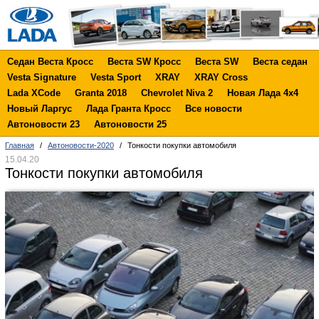
Седан Веста Кросс
Веста SW Кросс
Веста SW
Веста седан
Vesta Signature
Vesta Sport
XRAY
XRAY Cross
Lada XCode
Granta 2018
Chevrolet Niva 2
Новая Лада 4х4
Новый Ларгус
Лада Гранта Кросс
Все новости
Автоновости 23
Автоновости 25
Главная
/
Автоновости-2020
/
Тонкости покупки автомобиля
15.04.20
Тонкости покупки автомобиля