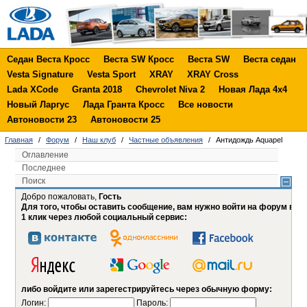
Седан Веста Кросс
Веста SW Кросс
Веста SW
Веста седан
Vesta Signature
Vesta Sport
XRAY
XRAY Cross
Lada XCode
Granta 2018
Chevrolet Niva 2
Новая Лада 4х4
Новый Ларгус
Лада Гранта Кросс
Все новости
Автоновости 23
Автоновости 25
Главная
/
Форум
/
Наш клуб
/
Частные объявления
/
Антидождь Aquapel
Оглавление
Последнее
Поиск
Добро пожаловать,
Гость
Для того, чтобы оставить сообщение, вам нужно войти на форум в
1 клик через любой социальный сервис:
либо войдите или зарегестрируйтесь через обычную форму:
Логин:
Пароль: