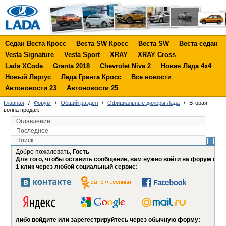
Седан Веста Кросс
Веста SW Кросс
Веста SW
Веста седан
Vesta Signature
Vesta Sport
XRAY
XRAY Cross
Lada XCode
Granta 2018
Chevrolet Niva 2
Новая Лада 4х4
Новый Ларгус
Лада Гранта Кросс
Все новости
Автоновости 23
Автоновости 25
Главная
/
Форум
/
Общий раздел
/
Официальные дилеры Лада
/
Вторая
волна продаж
Оглавление
Последнее
Поиск
Добро пожаловать,
Гость
Для того, чтобы оставить сообщение, вам нужно войти на форум в
1 клик через любой социальный сервис:
либо войдите или зарегестрируйтесь через обычную форму: