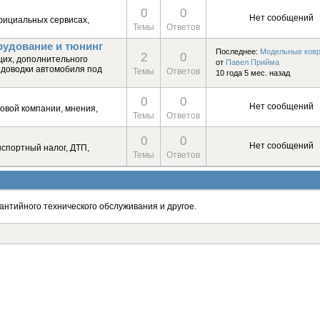
0
0
Нет сообщений
фициальных сервисах,
Темы
Ответов
рудование и тюнинг
Последнее:
Модельные коври
2
0
щих, дополнительного
от
Павел Прийма
и доводки автомобиля под
Темы
Ответов
10 года 5 мес. назад
0
0
Нет сообщений
ховой компании, мнения,
Темы
Ответов
0
0
Нет сообщений
спортный налог, ДТП,
Темы
Ответов
антийного технического обслуживания и другое.