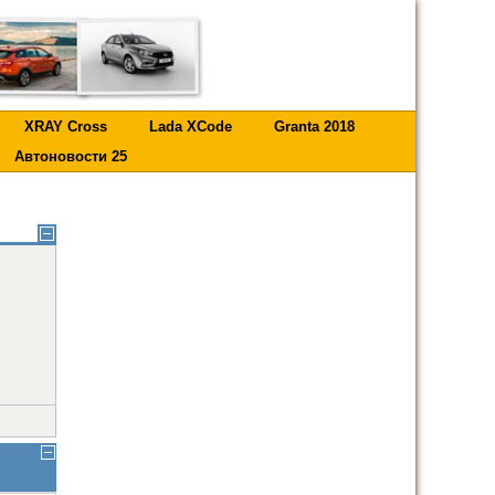
XRAY Cross
Lada XCode
Granta 2018
Автоновости 25