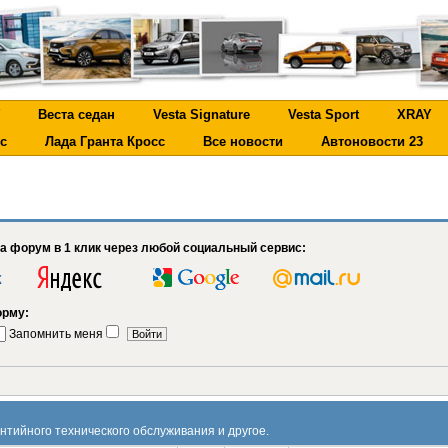
Веста седан
Vesta Signature
Vesta Sport
XRAY
с
Лада Гранта Кросс
Все новости
Автоновости 23
на форум в 1 клик через любой социальный сервис:
орму:
Запомнить меня
нтийного технического обслуживания и другое.