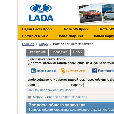
Седан Веста Кросс
Веста SW Кросс
Веста SW
Chevrolet Niva 2
Новая Лада 4х4
Новый Ларгу
Главная
/
Форум
/
Вопросы общего характера
Оглавление
Последнее
Поиск
Добро пожаловать,
Гость
Для того, чтобы оставить сообщение, вам нужно войти 
либо войдите или зарегестрируйтесь через обычную ф
Логин:
Пароль:
Забыли пароль?
Забыли логин?
Форум
Вопросы общего характера
Вопросы общего характера
Вопросы общего характера, касательно страхования, гара