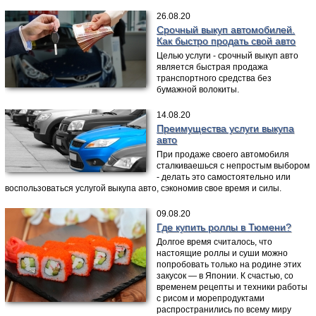
26.08.20
Срочный выкуп автомобилей.
Как быстро продать свой авто
Целью услуги - срочный выкуп авто
является быстрая продажа
транспортного средства без
бумажной волокиты.
14.08.20
Преимущества услуги выкупа
авто
При продаже своего автомобиля
сталкиваешься с непростым выбором
- делать это самостоятельно или
воспользоваться услугой выкупа авто, сэкономив свое время и силы.
09.08.20
Где купить роллы в Тюмени?
Долгое время считалось, что
настоящие роллы и суши можно
попробовать только на родине этих
закусок — в Японии. К счастью, со
временем рецепты и техники работы
с рисом и морепродуктами
распространились по всему миру