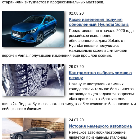
стараниями энтузиастов и профессиональных мастеров.
02.08.20
Какие изменения получил
обновленный Hyundai Solaris
Представленная в начале 2020 года
российское исполнение
обновленного седана Solaris от
Hyundai внешне получилась
максимально схожей с китайской
версией Verna, получившей изменения еще прошлой осенью.
29.07.20
Как грамотно выбрать зимнюю
резину
Накануне наступления зимних
холодов значительное большинство
автовладельцев задаются вопросом:
«Как правильно выбрать зимние
шины?». Ведь «обув» свое авто на зиму, вы обеспечиваете безопасность и
себе, и своим близким.
24.07.20
История немецкого автопрома
Немецкое автомобилестроение
является признанным эталоном