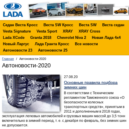
Седан Веста Кросс
Веста SW Кросс
Веста SW
Веста седан
Vesta Signature
Vesta Sport
XRAY
XRAY Cross
Lada XCode
Granta 2018
Chevrolet Niva 2
Новая Лада 4х4
Новый Ларгус
Лада Гранта Кросс
Все новости
Автоновости 23
Автоновости 25
Главная
/
Автоновости-2020
Автоновости-2020
27.08.20
Основные правила подбора
зимних шин
В соответствии с Техническим
регламентом Таможенного союза «О
безопасности колесных
транспортных средств», принятым в
2011 и дополненным в 2018 годах,
эксплуатация легковых автомобилей и грузовых машин массой до 3,5 тонн
включительно в зимний период, т. е. с декабря по февраль, без зимних шин
не допускается.