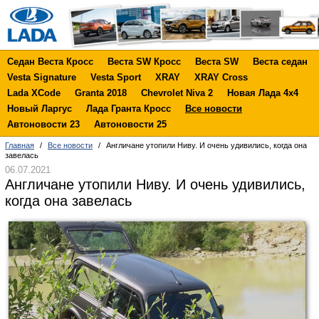
Седан Веста Кросс
Веста SW Кросс
Веста SW
Веста седан
Vesta Signature
Vesta Sport
XRAY
XRAY Cross
Lada XCode
Granta 2018
Chevrolet Niva 2
Новая Лада 4х4
Новый Ларгус
Лада Гранта Кросс
Все новости
Автоновости 23
Автоновости 25
Главная
/
Все новости
/
Англичане утопили Ниву. И очень удивились, когда она
завелась
06.07.2021
Англичане утопили Ниву. И очень удивились,
когда она завелась