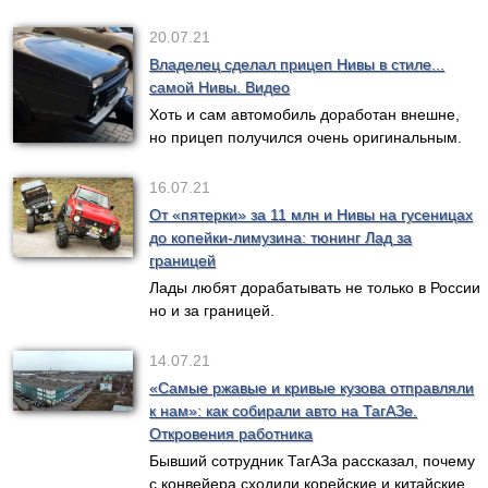
20.07.21
Владелец сделал прицеп Нивы в стиле...
самой Нивы. Видео
Хоть и сам автомобиль доработан внешне,
но прицеп получился очень оригинальным.
16.07.21
От «пятерки» за 11 млн и Нивы на гусеницах
до копейки-лимузина: тюнинг Лад за
границей
Лады любят дорабатывать не только в России
но и за границей.
14.07.21
«Самые ржавые и кривые кузова отправляли
к нам»: как собирали авто на ТагАЗе.
Откровения работника
Бывший сотрудник ТагАЗа рассказал, почему
с конвейера сходили корейские и китайские