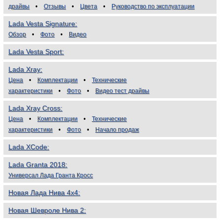
драйвы
Отзывы
Цвета
Руководство по эксплуатации
Lada Vesta Signature
Обзор
Фото
Видео
Lada Vesta Sport
Lada Xray
Цена
Комплектации
Технические
характеристики
Фото
Видео тест драйвы
Lada Xray Cross
Цена
Комплектации
Технические
характеристики
Фото
Начало продаж
Lada XCode
Lada Granta 2018
Универсал Лада Гранта Кросс
Новая Лада Нива 4х4
Новая Шевроле Нива 2