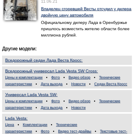
11.06.21
Владелец сгоревшей Весты отсудил у дилера
двойную цену автомобиля
Официальному дилеру Лада в Оренбуржье
пришлось возместить жителю области более
миллиона рублей.
Другие модели:
Вседорожный седан Лада Веста Кросс
Вседорожный универсал Lada Vesta SW Cross
Цены и комплектации
Фото
Видео обзор
Технические
характеристики
Дата выхода
Новости
Седан Веста Кросс
Универсал Lada Vesta SW
Цены и комплектации
Фото
Видео обзор
Технические
характеристики
Дата выхода
Новости
Lada Vesta
Цена
Комплектации
Технические
характеристики
Фото
Видео тест-драйвы
Текстовые тест-