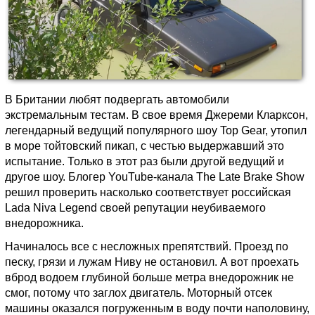
В Британии любят подвергать автомобили
экстремальным тестам. В свое время Джереми Кларксон,
легендарный ведущий популярного шоу Top Gear, утопил
в море тойтовский пикап, с честью выдержавший это
испытание. Только в этот раз были другой ведущий и
другое шоу. Блогер YouTube-канала The Late Brake Show
решил проверить насколько соответствует российская
Lada Niva Legend своей репутации неубиваемого
внедорожника.
Начиналось все с несложных препятствий. Проезд по
песку, грязи и лужам Ниву не остановил. А вот проехать
вброд водоем глубиной больше метра внедорожник не
смог, потому что заглох двигатель. Моторный отсек
машины оказался погруженным в воду почти наполовину,