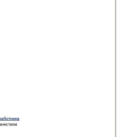
работника
качеством