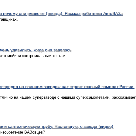
и почему они ржавеют (иногда). Рассказ работника АвтоВАЗа
тавщиках.
чень удивились, когда она завелась
 автомобили экстремальным тестам.
еспредел на военном заводе»: как строят главный самолет России.
 отлично на нашем суперзаводе с нашими суперсамолётами, рассказывае
ли сантехническую трубу. Настоящую, с завода (видео)
 изобретение ВАЗовцев?