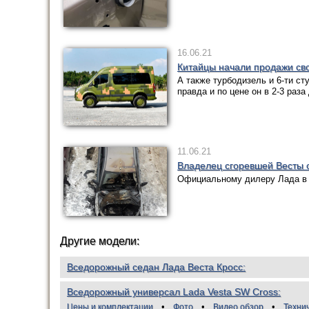
16.06.21
Китайцы начали продажи сво
А также турбодизель и 6-ти с
правда и по цене он в 2-3 раз
11.06.21
Владелец сгоревшей Весты 
Официальному дилеру Лада в 
Другие модели:
Вседорожный седан Лада Веста Кросс
Вседорожный универсал Lada Vesta SW Cross
Цены и комплектации
Фото
Видео обзор
Техни