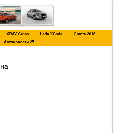
XRAY Cross
Lada XCode
Granta 2018
Автоновости 25
 на