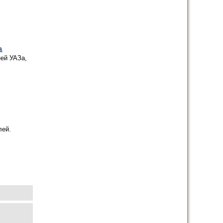
а
ней УАЗа,
лей.