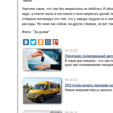
"низзя".
Чертежи такие, что там без микроскопа не обойтись И об
надо, а платят мало и постоянно стали напрягать-делай 
отбирали мотивируя это тем, что у завода трудности в с
расходы. Не знаю как сейчас на других сборках, но вот та
Фото: "За рулем"
31.01.23
Покупаем подержанный авт
В наши дни машина - это наст
руки при планировании поездок
05.10.21
УАЗ готов начать продажи н
Новые микроавтобусы прошли 
08.09.21