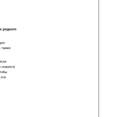
м родного
дно
а также
ягал
и ложится
чтобы
 эти