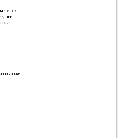
а что-то
а у нас
льные
азвязывает