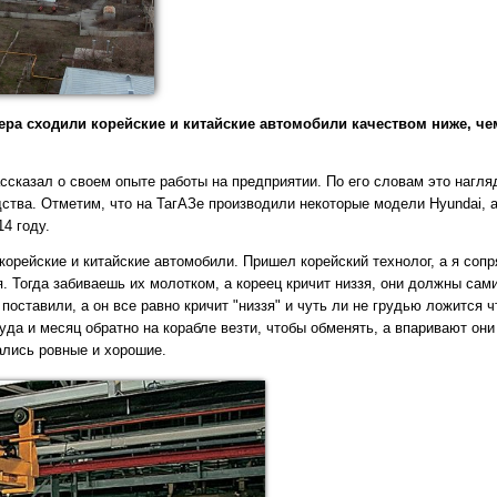
ера сходили корейские и китайские автомобили качеством ниже, че
ссказал о своем опыте работы на предприятии. По его словам это нагля
дства. Отметим, что на ТагАЗе производили некоторые модели Hyundai, 
4 году.
корейские и китайские автомобили. Пришел корейский технолог, а я сопр
ся. Тогда забиваешь их молотком, а кореец кричит низзя, они должны сам
 поставили, а он все равно кричит "низзя" и чуть ли не грудью ложится 
уда и месяц обратно на корабле везти, чтобы обменять, а впаривают они
ались ровные и хорошие.