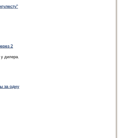
гулесту"
ерез 2
 у дилера.
ы за одну