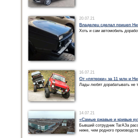
20.07.21
Владелец сделал прицеп Нив
Хоть и сам автомобиль дорабо
16.07.21
От «пятерки» за 11 млн и Ни
Лады любят дорабатывать не то
14.07.21
«Самые ржавые и кривые куз
Бывший сотрудник ТагАЗа расс
ниже, чем родного производств