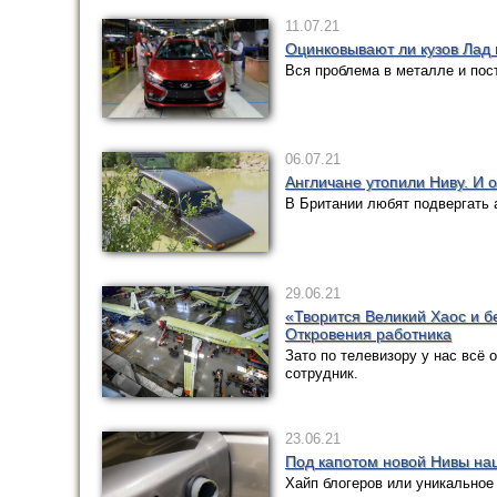
11.07.21
Оцинковывают ли кузов Лад 
Вся проблема в металле и пос
06.07.21
Англичане утопили Ниву. И о
В Британии любят подвергать
29.06.21
«Творится Великий Хаос и б
Откровения работника
Зато по телевизору у нас всё
сотрудник.
23.06.21
Под капотом новой Нивы наш
Хайп блогеров или уникальное