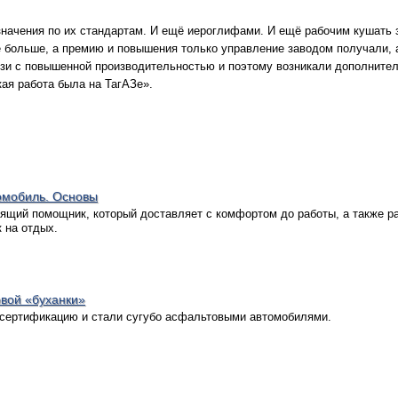
означения по их стандартам. И ещё иероглифами. И ещё рабочим кушать з
те больше, а премию и повышения только управление заводом получали, 
вязи с повышенной производительностью и поэтому возникали дополните
кая работа была на ТагАЗе».
омобиль. Основы
оящий помощник, который доставляет с комфортом до работы, а также р
 на отдых.
овой «буханки»
сертификацию и стали сугубо асфальтовыми автомобилями.