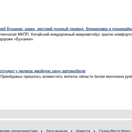
ей Буханки: рама, жесткий полный привод, блокировка и понижайк
тупенчатая МКПП. Китайский внедорожный микроавтобус кратно комфорт
а дороже «Буханки».
отсудил у дилера двойную цену автомобиля
Оренбуржье пришлось возместить жителю области более миллиона руб
ческие характеристики
Дата выхода
Новости
Седан Веста Кросс