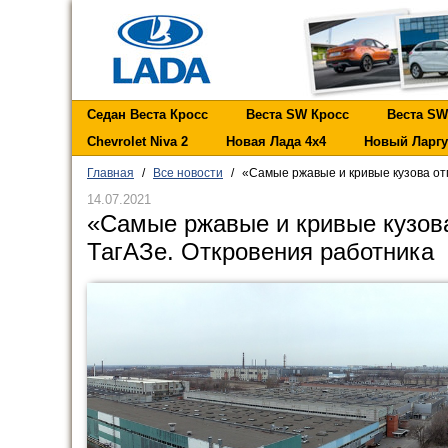
Седан Веста Кросс
Веста SW Кросс
Веста SW
Chevrolet Niva 2
Новая Лада 4х4
Новый Ларгу
Главная
/
Все новости
/
«Самые ржавые и кривые кузова отп
14.07.2021
«Самые ржавые и кривые кузова
ТагАЗе. Откровения работника