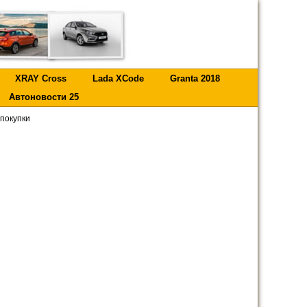
XRAY Cross
Lada XCode
Granta 2018
Автоновости 25
покупки