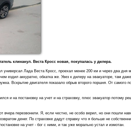
гатель клинанул. Веста Кросс новая, покупалась у дилера.
пил универсал Лада Веста Кросс, проехал менее 200 км и через два дня 
чем ездил аккуратно, обкатка же. Увез к дилеру на эвакуаторе, там даж
ужка. Вскрытие двигателя показало обрыв второго поршня. От самого п
тился и на постановку на учет и на страховку, плюс эвакуатор потому ре
 вчера перезвонили. Я, если честно, не особо верил, но они пошли нав
озвратом денег. По страховке дадут справку что я больше не собственни
остановке на учет - бог с ними, и так уже морально устал и измотан.