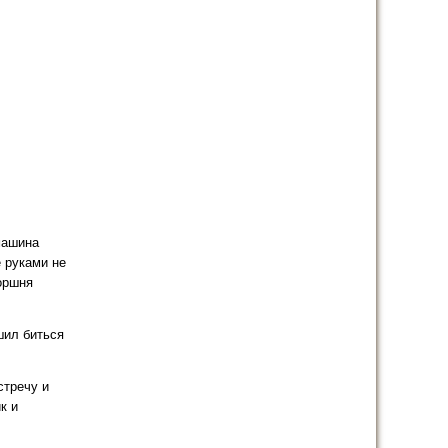
машина
е руками не
оршня
шил биться
стречу и
к и