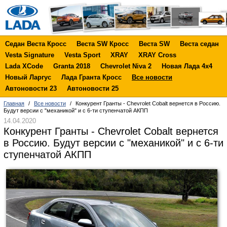
Седан Веста Кросс
Веста SW Кросс
Веста SW
Веста седан
Vesta Signature
Vesta Sport
XRAY
XRAY Cross
Lada XCode
Granta 2018
Chevrolet Niva 2
Новая Лада 4х4
Новый Ларгус
Лада Гранта Кросс
Все новости
Автоновости 23
Автоновости 25
Главная
/
Все новости
/
Конкурент Гранты - Chevrolet Cobalt вернется в Россию.
Будут версии с "механикой" и с 6-ти ступенчатой АКПП
14.04.2020
Конкурент Гранты - Chevrolet Cobalt вернется
в Россию. Будут версии с "механикой" и с 6-ти
ступенчатой АКПП