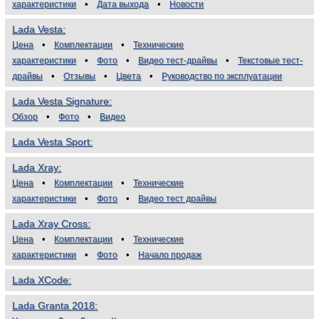
характеристики
Дата выхода
Новости
Lada Vesta
Цена
Комплектации
Технические
характеристики
Фото
Видео тест-драйвы
Текстовые тест-
драйвы
Отзывы
Цвета
Руководство по эксплуатации
Lada Vesta Signature
Обзор
Фото
Видео
Lada Vesta Sport
Lada Xray
Цена
Комплектации
Технические
характеристики
Фото
Видео тест драйвы
Lada Xray Cross
Цена
Комплектации
Технические
характеристики
Фото
Начало продаж
Lada XCode
Lada Granta 2018