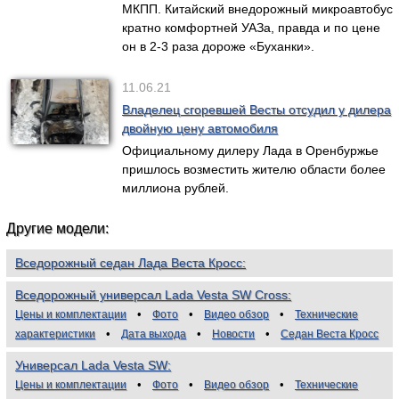
МКПП. Китайский внедорожный микроавтобус
кратно комфортней УАЗа, правда и по цене
он в 2-3 раза дороже «Буханки».
11.06.21
Владелец сгоревшей Весты отсудил у дилера
двойную цену автомобиля
Официальному дилеру Лада в Оренбуржье
пришлось возместить жителю области более
миллиона рублей.
Другие модели:
Вседорожный седан Лада Веста Кросс
Вседорожный универсал Lada Vesta SW Cross
Цены и комплектации
Фото
Видео обзор
Технические
характеристики
Дата выхода
Новости
Седан Веста Кросс
Универсал Lada Vesta SW
Цены и комплектации
Фото
Видео обзор
Технические