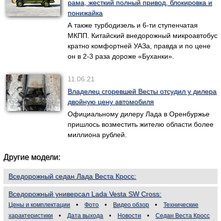
рама, жесткий полный привод, блокировка и
понижайка
А также турбодизель и 6-ти ступенчатая
МКПП. Китайский внедорожный микроавтобус
кратно комфортней УАЗа, правда и по цене
он в 2-3 раза дороже «Буханки».
11.06.21
Владелец сгоревшей Весты отсудил у дилера
двойную цену автомобиля
Официальному дилеру Лада в Оренбуржье
пришлось возместить жителю области более
миллиона рублей.
Другие модели:
Вседорожный седан Лада Веста Кросс
Вседорожный универсал Lada Vesta SW Cross
Цены и комплектации
Фото
Видео обзор
Технические
характеристики
Дата выхода
Новости
Седан Веста Кросс