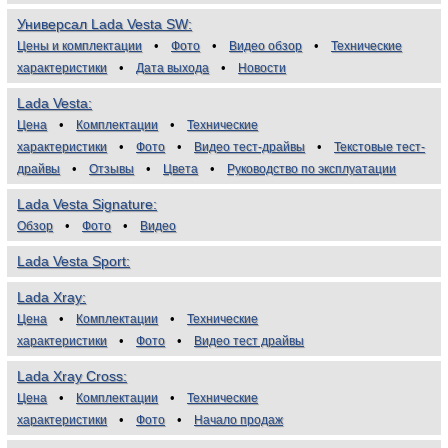
Универсал Lada Vesta SW
Цены и комплектации
Фото
Видео обзор
Технические
характеристики
Дата выхода
Новости
Lada Vesta
Цена
Комплектации
Технические
характеристики
Фото
Видео тест-драйвы
Текстовые тест-
драйвы
Отзывы
Цвета
Руководство по эксплуатации
Lada Vesta Signature
Обзор
Фото
Видео
Lada Vesta Sport
Lada Xray
Цена
Комплектации
Технические
характеристики
Фото
Видео тест драйвы
Lada Xray Cross
Цена
Комплектации
Технические
характеристики
Фото
Начало продаж