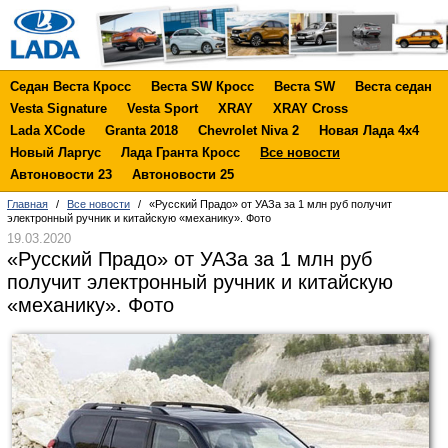
Седан Веста Кросс
Веста SW Кросс
Веста SW
Веста седан
Vesta Signature
Vesta Sport
XRAY
XRAY Cross
Lada XCode
Granta 2018
Chevrolet Niva 2
Новая Лада 4х4
Новый Ларгус
Лада Гранта Кросс
Все новости
Автоновости 23
Автоновости 25
Главная
/
Все новости
/
«Русский Прадо» от УАЗа за 1 млн руб получит
электронный ручник и китайскую «механику». Фото
19.03.2020
«Русский Прадо» от УАЗа за 1 млн руб
получит электронный ручник и китайскую
«механику». Фото