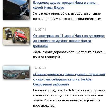
Владелец сделал прицеп Нивы в стиле...
самой Нивы. Видео
Хоть и сам автомобиль доработан внешне,
но прицеп получился очень оригинальным.
16.07.21
От «пятерки» за 11 млн и Нивы на гусеницах
до копейки-лимузина: тюнинг Лад за
границей
Лады любят дорабатывать не только в России
но и за границей.
14.07.21
«Самые ржавые и кривые кузова отправляли
к нам»: как собирали авто на ТагАЗе.
Откровения работника
Бывший сотрудник ТагАЗа рассказал, почему
с конвейера сходили корейские и китайские
автомобили качеством ниже, чем родного
производства.