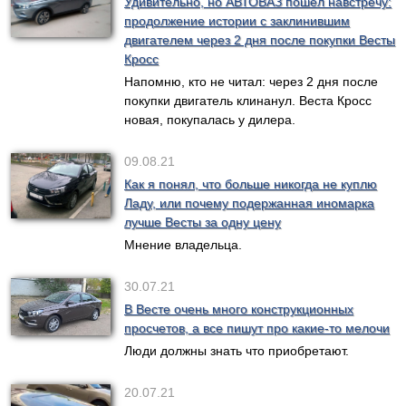
Удивительно, но АВТОВАЗ пошел навстречу:
продолжение истории с заклинившим
двигателем через 2 дня после покупки Весты
Кросс
Напомню, кто не читал: через 2 дня после
покупки двигатель клинанул. Веста Кросс
новая, покупалась у дилера.
09.08.21
Как я понял, что больше никогда не куплю
Ладу, или почему подержанная иномарка
лучше Весты за одну цену
Мнение владельца.
30.07.21
В Весте очень много конструкционных
просчетов, а все пишут про какие-то мелочи
Люди должны знать что приобретают.
20.07.21