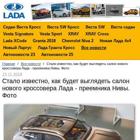
Седан Веста Кросс
Веста SW Кросс
Веста SW
Веста седан
Vesta Signature
Vesta Sport
XRAY
XRAY Cross
Lada XCode
Granta 2018
Chevrolet Niva 2
Новая Лада 4х4
Новый Ларгус
Лада Гранта Кросс
Все новости
Автоновости 23
Автоновости 25
Главная
/
Все новости
/
Стало известно, как будет выглядеть салон нового
кроссовера Лада - преемника Нивы. Фото
13.11.2019
Стало известно, как будет выглядеть салон
нового кроссовера Лада - преемника Нивы.
Фото