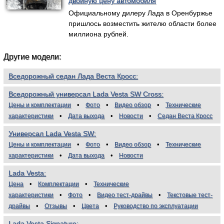
двойную цену автомобиля
Официальному дилеру Лада в Оренбуржье
пришлось возместить жителю области более
миллиона рублей.
Другие модели:
Вседорожный седан Лада Веста Кросс
Вседорожный универсал Lada Vesta SW Cross
Цены и комплектации
Фото
Видео обзор
Технические
характеристики
Дата выхода
Новости
Седан Веста Кросс
Универсал Lada Vesta SW
Цены и комплектации
Фото
Видео обзор
Технические
характеристики
Дата выхода
Новости
Lada Vesta
Цена
Комплектации
Технические
характеристики
Фото
Видео тест-драйвы
Текстовые тест-
драйвы
Отзывы
Цвета
Руководство по эксплуатации
Lada Vesta Signature