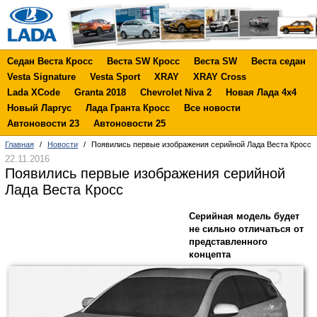
Седан Веста Кросс
Веста SW Кросс
Веста SW
Веста седан
Vesta Signature
Vesta Sport
XRAY
XRAY Cross
Lada XCode
Granta 2018
Chevrolet Niva 2
Новая Лада 4х4
Новый Ларгус
Лада Гранта Кросс
Все новости
Автоновости 23
Автоновости 25
Главная
/
Новости
/
Появились первые изображения серийной Лада Веста Кросс
22.11.2016
Появились первые изображения серийной
Лада Веста Кросс
Серийная модель будет
не сильно отличаться от
представленного
концепта