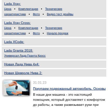
Lada Xray
Цена
Комплектации
Технические
характеристики
Фото
Видео тест драйвы
Lada Xray Cross
Цена
Комплектации
Технические
характеристики
Фото
Начало продаж
Lada XCode
Lada Granta 2018
Универсал Лада Гранта Кросс
Новая Лада Нива 4х4
Новая Шевроле Нива 2
31.01.23
Покупаем подержанный автомобиль. Основы
В наши дни машина - это настоящий
помощник, который доставляет с комфортом
до работы, а также развязывает руки при