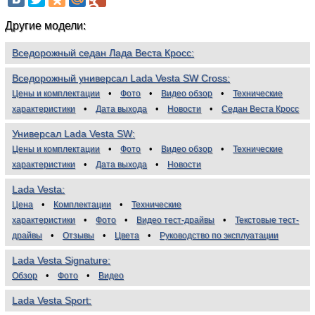
Другие модели:
Вседорожный седан Лада Веста Кросс
Вседорожный универсал Lada Vesta SW Cross
Цены и комплектации
Фото
Видео обзор
Технические
характеристики
Дата выхода
Новости
Седан Веста Кросс
Универсал Lada Vesta SW
Цены и комплектации
Фото
Видео обзор
Технические
характеристики
Дата выхода
Новости
Lada Vesta
Цена
Комплектации
Технические
характеристики
Фото
Видео тест-драйвы
Текстовые тест-
драйвы
Отзывы
Цвета
Руководство по эксплуатации
Lada Vesta Signature
Обзор
Фото
Видео
Lada Vesta Sport